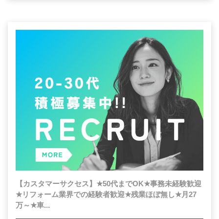
【カスタマーサクセス】
★
50代までOK
★
事務未経験歓迎
★
リフォーム業界での経験者歓迎
★
残業ほぼ無し
★
月27
万～
★
車...