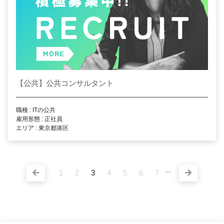
【公共】公共コンサルタント
職種 : ITの公共
雇用形態 : 正社員
エリア : 東京都港区
...
1
2
3
4
5
6
7