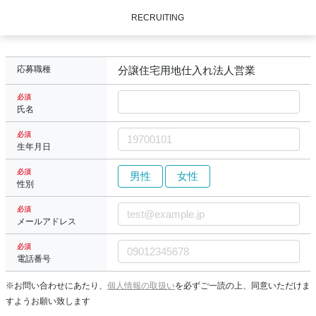
RECRUITING
応募職種
分譲住宅用地仕入れ法人営業
必須
氏名
必須
生年月日
必須
男性
女性
性別
必須
メールアドレス
必須
電話番号
※お問い合わせにあたり、
個人情報の取扱い
を必ずご一読の上、同意いただけま
すようお願い致します